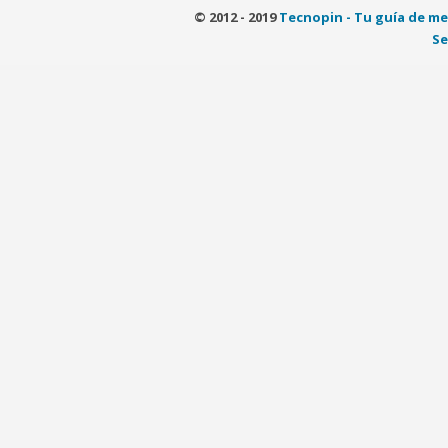
© 2012 - 2019
Tecnopin - Tu guía de me
Se