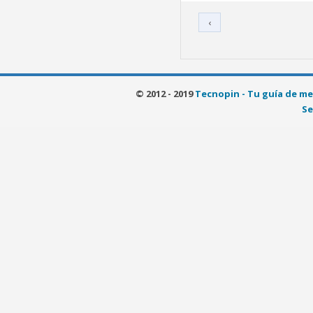
‹
© 2012 - 2019
Tecnopin - Tu guía de me
Se