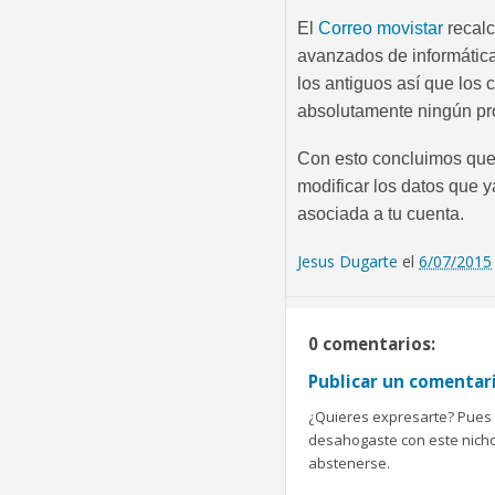
El
Correo movistar
recalc
avanzados de informática
los antiguos así que los 
absolutamente ningún pr
Con esto concluimos que l
modificar los datos que ya
asociada a tu cuenta.
Jesus Dugarte
el
6/07/2015
0 comentarios:
Publicar un comentar
¿Quieres expresarte? Pues b
desahogaste con este nicho 
abstenerse.