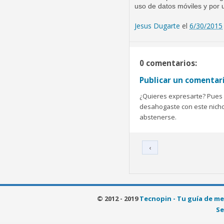
uso de datos móviles y por 
Jesus Dugarte
el
6/30/2015
0 comentarios:
Publicar un comentar
¿Quieres expresarte? Pues b
desahogaste con este nicho 
abstenerse.
‹
© 2012 - 2019
Tecnopin - Tu guía de me
Se