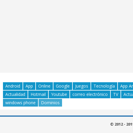
Android
App
Online
Google
Juegos
Tecnología
App A
Actualidad
Hotmail
Youtube
correo electrónico
TV
Actu
windows phone
Dominios
© 2012 - 20