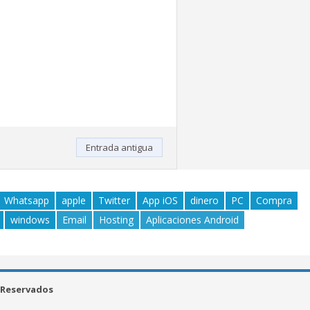
Entrada antigua
Whatsapp
apple
Twitter
App iOS
dinero
PC
Compra
windows
Email
Hosting
Aplicaciones Android
 Reservados