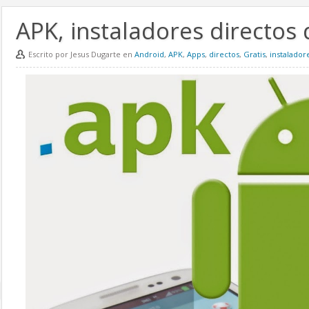
APK, instaladores directos 
Escrito por Jesus Dugarte en
Android
,
APK
,
Apps
,
directos
,
Gratis
,
instalador