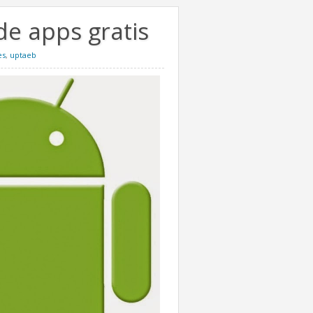
de apps gratis
es
,
uptaeb