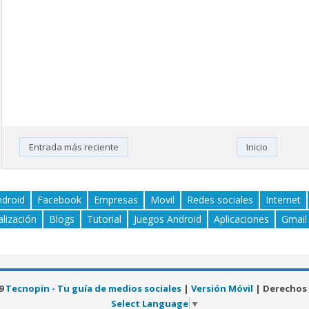
Entrada más reciente
Inicio
ndroid
Facebook
Empresas
Movil
Redes sociales
Internet
alización
Blogs
Tutorial
Juegos Android
Aplicaciones
Gmail
19
Tecnopin - Tu guía de medios sociales
|
Versión Móvil
| Derechos
Select Language
▼