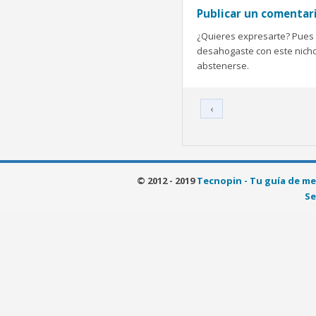
Publicar un comentar
¿Quieres expresarte? Pues b
desahogaste con este nicho 
abstenerse.
‹
© 2012 - 2019
Tecnopin - Tu guía de me
Se