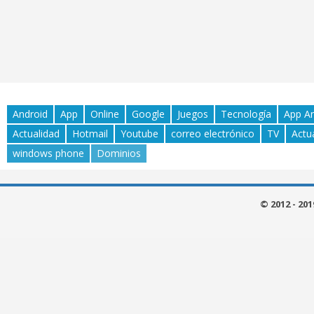
Android
App
Online
Google
Juegos
Tecnología
App A
Actualidad
Hotmail
Youtube
correo electrónico
TV
Actu
windows phone
Dominios
© 2012 - 20