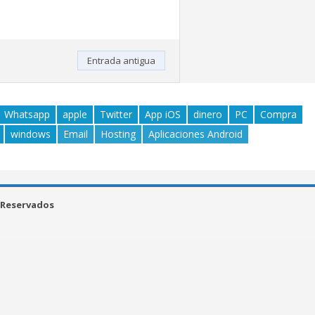
Entrada antigua
Whatsapp
apple
Twitter
App iOS
dinero
PC
Compra
windows
Email
Hosting
Aplicaciones Android
 Reservados