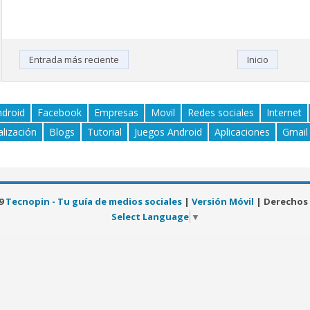
Entrada más reciente
Inicio
ndroid
Facebook
Empresas
Movil
Redes sociales
Internet
alización
Blogs
Tutorial
Juegos Android
Aplicaciones
Gmail
19
Tecnopin - Tu guía de medios sociales
|
Versión Móvil
| Derechos
Select Language
▼