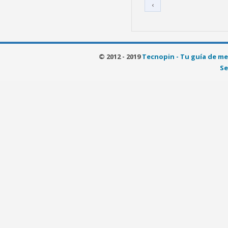
‹
© 2012 - 2019
Tecnopin - Tu guía de me
Se