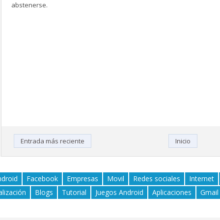
abstenerse.
Entrada más reciente
Inicio
ndroid
Facebook
Empresas
Movil
Redes sociales
Internet
alización
Blogs
Tutorial
Juegos Android
Aplicaciones
Gmail