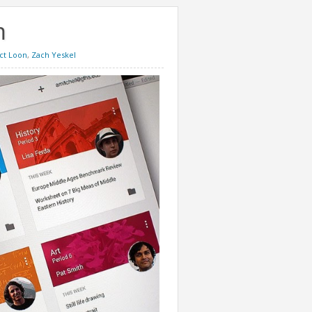
m
ct Loon
,
Zach Yeskel