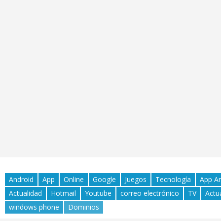
Android
App
Online
Google
Juegos
Tecnología
App A
Actualidad
Hotmail
Youtube
correo electrónico
TV
Actu
windows phone
Dominios