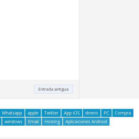
Entrada antigua
Whatsapp
apple
Twitter
App iOS
dinero
PC
Compra
windows
Email
Hosting
Aplicaciones Android