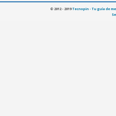
© 2012 - 2019
Tecnopin - Tu guía de me
Se