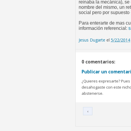
reinaba la mecánica), se
nombre del mismo, un ret
social pero por supuesto
Para enterarte de mas curi
información referencial:
s
Jesus Dugarte
el
5/22/2014
0 comentarios:
Publicar un comentar
¿Quieres expresarte? Pues b
desahogaste con este nicho 
abstenerse.
‹