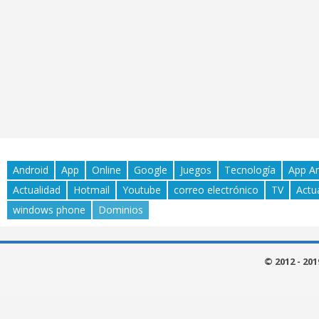
Android
App
Online
Google
Juegos
Tecnología
App A
Actualidad
Hotmail
Youtube
correo electrónico
TV
Actu
windows phone
Dominios
© 2012 - 20