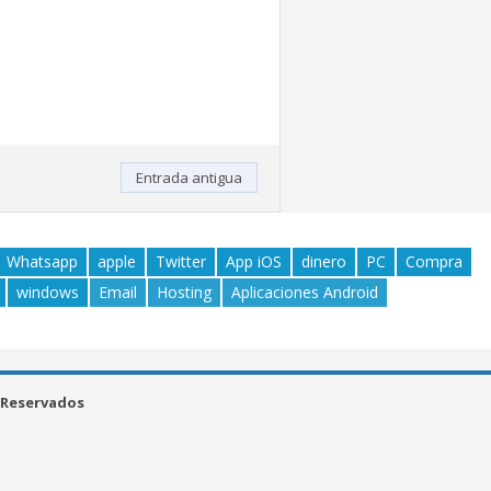
Entrada antigua
Whatsapp
apple
Twitter
App iOS
dinero
PC
Compra
windows
Email
Hosting
Aplicaciones Android
 Reservados