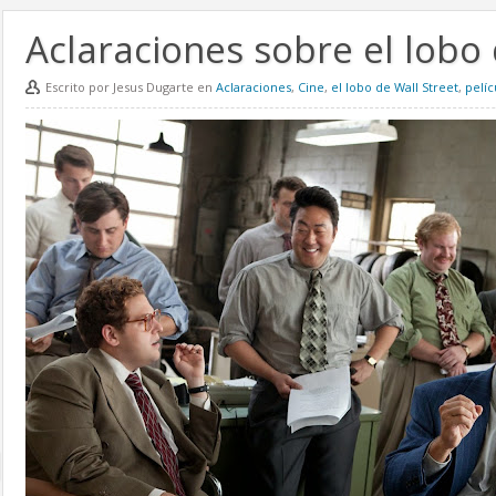
Aclaraciones sobre el lobo 
Escrito por Jesus Dugarte en
Aclaraciones
,
Cine
,
el lobo de Wall Street
,
pelíc