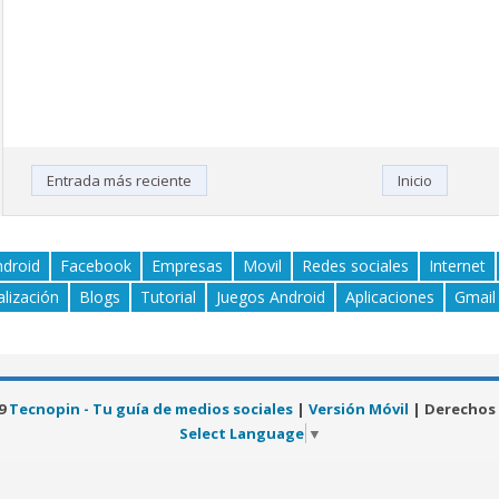
Entrada más reciente
Inicio
ndroid
Facebook
Empresas
Movil
Redes sociales
Internet
alización
Blogs
Tutorial
Juegos Android
Aplicaciones
Gmail
19
Tecnopin - Tu guía de medios sociales
|
Versión Móvil
| Derechos
Select Language
▼