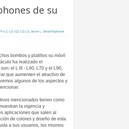
phones de su
Pro 2
,
LG G2
,
LG L5
,
serie L
,
Smarthphone
hos bombos y platillos su móvil
áculo ha realizado el
n: el L III - L40, L70 y el L90,
rar que aumenten el atractivo de
laremos algunos de los aspectos y
encionar:
itivos mencionados tienen como
emuestran la vigencia y
es aplicaciones que salen al
ción de colores y diseño de esta
usta a sus usuarios, los mismos