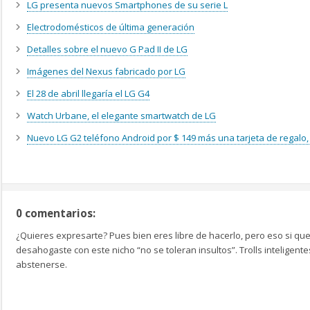
LG presenta nuevos Smartphones de su serie L
Electrodomésticos de última generación
Detalles sobre el nuevo G Pad II de LG
Imágenes del Nexus fabricado por LG
El 28 de abril llegaría el LG G4
Watch Urbane, el elegante smartwatch de LG
Nuevo LG G2 teléfono Android por $ 149 más una tarjeta de regalo,
0 comentarios:
¿Quieres expresarte? Pues bien eres libre de hacerlo, pero eso si que
desahogaste con este nicho “no se toleran insultos”. Trolls inteligen
abstenerse.