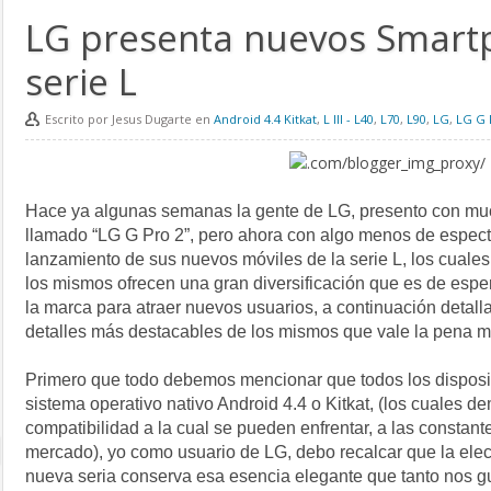
LG presenta nuevos Smart
serie L
Escrito por Jesus Dugarte en
Android 4.4 Kitkat
,
L III - L40
,
L70
,
L90
,
LG
,
LG G 
Hace ya algunas semanas la gente de LG, presento con muc
llamado “LG G Pro 2”, pero ahora con algo menos de espect
lanzamiento de sus nuevos móviles de la serie L, los cuales so
los mismos ofrecen una gran diversificación que es de espe
la marca para atraer nuevos usuarios, a continuación detal
detalles más destacables de los mismos que vale la pena m
Primero que todo debemos mencionar que todos los dispos
sistema operativo nativo Android 4.4 o Kitkat, (los cuales d
compatibilidad a la cual se pueden enfrentar, a las constant
mercado), yo como usuario de LG, debo recalcar que la elec
nueva seria conserva esa esencia elegante que tanto nos g