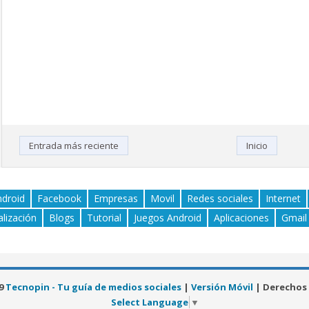
Entrada más reciente
Inicio
ndroid
Facebook
Empresas
Movil
Redes sociales
Internet
alización
Blogs
Tutorial
Juegos Android
Aplicaciones
Gmail
19
Tecnopin - Tu guía de medios sociales
|
Versión Móvil
| Derechos
Select Language
▼