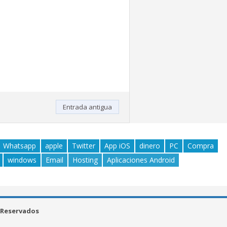
Entrada antigua
Whatsapp
apple
Twitter
App iOS
dinero
PC
Compra
windows
Email
Hosting
Aplicaciones Android
 Reservados