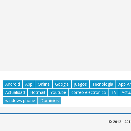
Android
App
Online
Google
Juegos
Tecnología
App A
Actualidad
Hotmail
Youtube
correo electrónico
TV
Actu
windows phone
Dominios
© 2012 - 20