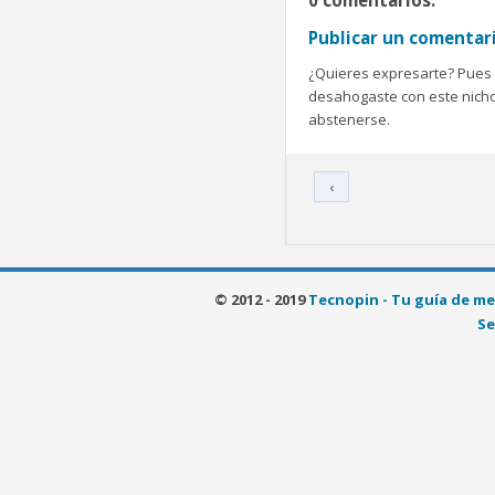
0 comentarios:
Publicar un comentar
¿Quieres expresarte? Pues b
desahogaste con este nicho 
abstenerse.
‹
© 2012 - 2019
Tecnopin - Tu guía de me
Se