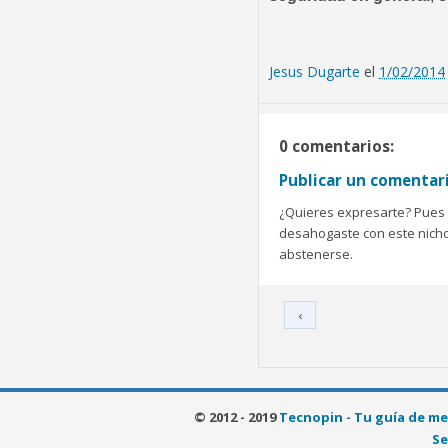
Jesus Dugarte
el
1/02/2014
0 comentarios:
Publicar un comentar
¿Quieres expresarte? Pues b
desahogaste con este nicho 
abstenerse.
‹
© 2012 - 2019
Tecnopin - Tu guía de me
Se