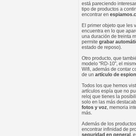
está pareciendo interesa
tipo de productos a cont
encontrar en
espiamos.
El primer objeto que les
encuentra en lo que apare
una duración de treinta 
permite
grabar automát
estado de reposo).
Otro producto, que tambi
modelo “RD-10”, el mismo
Wifi, además de contar c
de un
artículo de espio
Todos los que hemos vis
artículos espía que no pu
reloj que tienes la posib
solo en las más destaca
fotos y voz
, memoria int
más.
Además de los productos
encontrar infinidad de pr
seguridad en general
, e