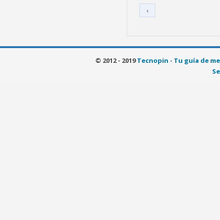
‹
© 2012 - 2019
Tecnopin - Tu guía de me
Se