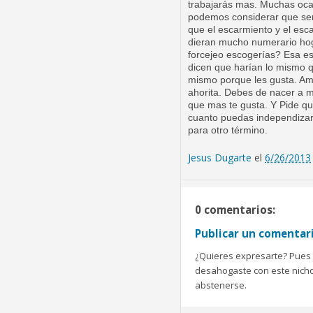
trabajarás mas. Muchas
oca
podemos
considerar
que se
que el
escarmiento
y el
esca
dieran mucho
numerario
ho
forcejeo
escogerías? Esa e
dicen que harían lo mismo 
mismo porque les gusta. A
ahorita. Debes de
nacer
a m
que mas te gusta. Y Pide q
cuanto puedas independiza
para otro
término
.
Jesus Dugarte
el
6/26/2013
0 comentarios:
Publicar un comentar
¿Quieres expresarte? Pues b
desahogaste con este nicho 
abstenerse.