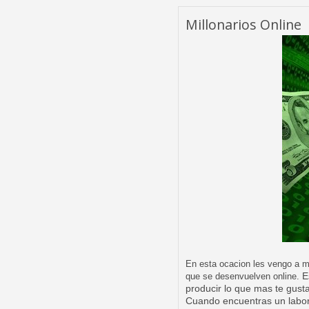
Millonarios Online
En e
sta ocacion les vengo a mo
E
que se
desenvuelven online.
producir
lo que mas te gust
Cuando encuentras un
labo