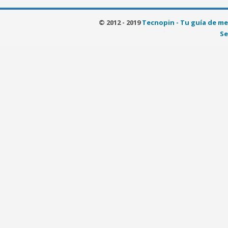
© 2012 - 2019
Tecnopin - Tu guía de me
Se