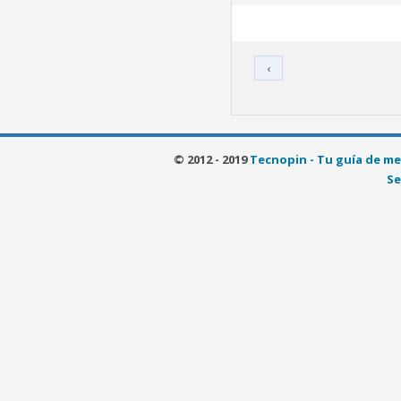
‹
© 2012 - 2019
Tecnopin - Tu guía de me
Se